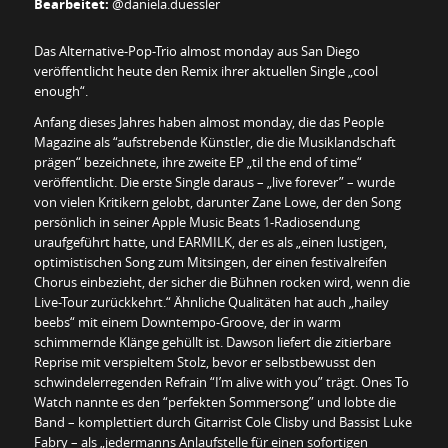
Bearbeitet:
@daniela.duessler
Das Alternative-Pop-Trio almost monday aus San Diego
veröffentlicht heute den Remix ihrer aktuellen Single „cool
enough“.
Anfang dieses Jahres haben almost monday, die das People
Magazine als “aufstrebende Künstler, die die Musiklandschaft
prägen“ bezeichnete, ihre zweite EP „til the end of time“
veröffentlicht. Die erste Single daraus – „live forever” – wurde
von vielen Kritikern gelobt, darunter Zane Lowe, der den Song
persönlich in seiner Apple Music Beats 1-Radiosendung
uraufgeführt hatte, und EARMILK, der es als „einen lustigen,
optimistischen Song zum Mitsingen, der einen festivalreifen
Chorus einbezieht, der sicher die Bühnen rocken wird, wenn die
Live-Tour zurückkehrt.“ Ähnliche Qualitäten hat auch „hailey
beebs“ mit einem Downtempo-Groove, der in warm
schimmernde Klänge gehüllt ist. Dawson liefert die zitierbare
Reprise mit verspieltem Stolz, bevor er selbstbewusst den
schwindelerregenden Refrain “I’m alive with you” trägt. Ones To
Watch nannte es den “perfekten Sommersong” und lobte die
Band – komplettiert durch Gitarrist Cole Clisby und Bassist Luke
Fabry – als „jedermanns Anlaufstelle für einen sofortigen