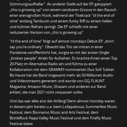
Stimmungsaufheller”. An anderer Stelle auf der EP galoppiert
„this is growing up“ von einem tanzbaren Groove in den Rausch
einer arenagroßen Hook, während der Titeltrack “til the end of
time” entlang Tamburin und einem funky Riff zu einem hellen
und kühnen Refrain springt. Die EP schließt mit einer
reduzierten Version von „this is growing up“.
“til the end of time” folgt auf almost mondays Debüt-EP „don’t
say you’re ordinary“. Obwohl das Trio sie mitten in einer
Pandemie veröffentlicht hat, sorgte es mit der ersten Single
„broken people“ direkt für Aufsehen. Es brachte ihnen einen Top
20-Platz im Alternative Radio ein und führte zu einer
Kollaboration mit dem GRAMMY-nominierten Duo Sofi Tukker.
Bis heute hat die Band insgesamt mehr als 50 Millionen Audio-
und Videostreams generiert und wurde von GQ, FLAUNT
Magazine, Amazon Music, Shazam und anderen zur Band
erklärt, die man 2021 nicht verpassen sollte.
Und das war alles erst der Anfang! Denn almost monday waren
in diesem Jahr bereits u.a. beim Lollapalooza, Summerfest Music
Festival, dem Bonnaroo Music and Arts Festival, dem
BottleRock Napa Valley Music Festival und dem Firefly Music
Festival dabei.