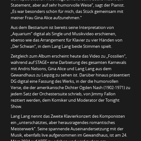
Statement, aber auf sehr humorvolle Weise“, sagt der Pianist.
„Es war besonders schön für mich, das Stück gemeinsam mit
meiner Frau Gina Alice aufzunehmen.“
Aus dem Bestiarium ist bereits seine Interpretation von
„Aquarium“ digital als Single und Musikvideo erschienen,
ebenso wie das Arrangement für Klavier zu vier Händen von
„Der Schwan“, in dem Lang Lang beide Stimmen spielt.
Zeitgleich zum Album erscheint heute das Video zu „Fossilien“,
während auf STAGE+ eine Darbietung des gesamten Karnevals
mit Andris Nelsons, Gina Alice und Lang Lang aus dem
Gewandhaus zu Leipzig zu sehen ist. Darüber hinaus präsentiert
DG digital eine Fassung des Werks, in der die humorvollen
Verse, die der amerikanische Dichter Ogden Nash (1902-1971) zu
jedem Satz der Orchestersuite schrieb, von Jimmy Fallon
rezitiert werden, dem Komiker und Moderator der Tonight
Show.
Lang Lang nennt das Zweite Klavierkonzert des Komponisten
ein „unterschätztes, aber herausragendes romantisches
Meisterwerk“. Seine spannende Auseinandersetzung mit der
Musik, ebenfalls live aufgenommen im Gewandhaus, ist am 24.