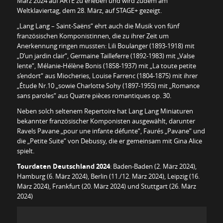
März 2024 auf ARTE zu erleben und wird zudem am
Weltklaviertag, dem 28. März, auf STAGE+ gezeigt.
„Lang Lang – Saint-Saëns“ ehrt auch die Musik von fünf
französischen Komponistinnen, die zu ihrer Zeit um
Anerkennung ringen mussten: Lili Boulanger (1893-1918) mit
„D’un jardin clair“, Germaine Tailleferre (1892-1983) mit „Valse
lente“, Mélanie-Hélène Bonis (1858-1937) mit „La toute petite
s’endort“ aus Miocheries, Louise Farrenc (1804-1875) mit ihrer
„Étude Nr.10 „sowie Charlotte Sohy (1897-1955) mit „Romance
sans paroles“ aus Quatre pièces romantiques op. 30.
Neben solch seltenem Repertoire hat Lang Lang Miniaturen
bekannter französischer Komponisten ausgewählt, darunter
Ravels Pavane „pour une infante défunte“, Faurés „Pavane“ und
die „Petite Suite“ von Debussy, die er gemeinsam mit Gina Alice
spielt.
Tourdaten Deutschland 2024
: Baden-Baden (2. März 2024),
Hamburg (6. März 2024), Berlin (11./12. März 2024), Leipzig (16.
März 2024), Frankfurt (20. März 2024) und Stuttgart (26. März
2024)