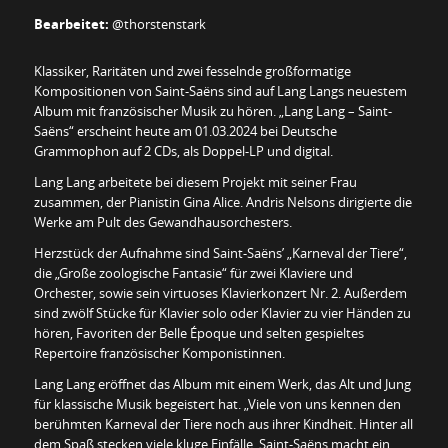
Bearbeitet:
@thorstenstark
Klassiker, Raritäten und zwei fesselnde großformatige
Kompositionen von Saint-Saëns sind auf Lang Langs neuestem
Album mit französischer Musik zu hören. „Lang Lang – Saint-
Saëns“ erscheint heute am 01.03.2024 bei Deutsche
Grammophon auf 2 CDs, als Doppel-LP und digital.
Lang Lang arbeitete bei diesem Projekt mit seiner Frau
zusammen, der Pianistin Gina Alice. Andris Nelsons dirigierte die
Werke am Pult des Gewandhausorchesters.
Herzstück der Aufnahme sind Saint-Saëns’ „Karneval der Tiere“,
die „Große zoologische Fantasie“ für zwei Klaviere und
Orchester, sowie sein virtuoses Klavierkonzert Nr. 2. Außerdem
sind zwölf Stücke für Klavier solo oder Klavier zu vier Händen zu
hören, Favoriten der Belle Époque und selten gespieltes
Repertoire französischer Komponistinnen.
Lang Lang eröffnet das Album mit einem Werk, das Alt und Jung
für klassische Musik begeistert hat. „Viele von uns kennen den
berühmten Karneval der Tiere noch aus ihrer Kindheit. Hinter all
dem Spaß stecken viele kluge Einfälle. Saint-Saëns macht ein